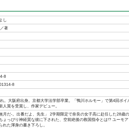
よし
／著
4-8
01314-8
生まれ。大阪府出身。京都大学法学部卒業。「鴨川ホルモー」で第4回ボイ
新人賞を受賞し、作家デビュー。
無月だ-。出番だよ、先生」 2学期限定で奈良の女子高に赴任した28歳
ちょっぴり神経質な彼に下された、空前絶後の救国指令とは!? ユーモア
られた渾身の書き下ろし。