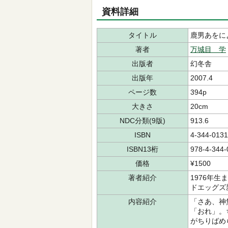
資料詳細
タイトル
鹿男あをに
著者
万城目 学
出版者
幻冬舎
出版年
2007.4
ページ数
394p
大きさ
20cm
NDC分類(9版)
913.6
ISBN
4-344-0131
ISBN13桁
978-4-344-
価格
¥1500
著者紹介
1976年
ドエッグズ
内容紹介
「さあ、神
「おれ」。
がちりばめ