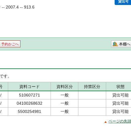
貸出可
2007.4 -- 913.6
本棚へ
予約かごへ
です。
号
資料コード
資料区分
持禁区分
状態
/
510607271
一般
貸出可能
/
04100268632
一般
貸出可能
/
5500254981
一般
貸出可能
ページの先