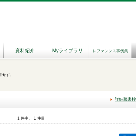
資料紹介
Myライブラリ
レファレンス事例集
用せず、
詳細蔵書検
1 件中、 1 件目