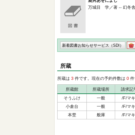
鹿男あをによし
万城目 学／著 -- 幻冬舎 -- 
新着図書お知らせサービス（SDI）
所蔵
所蔵は
3
件です。現在の予約件数は
0
件
所蔵館
所蔵場所
請求記
そうふけ
一般
/F/マキ
小倉台
一般
/F/マキ
本埜
般庫
/F/マキ