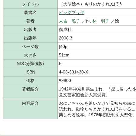
タイトル
（大型絵本）もりのかくれんぼう
叢書名
ビッグブック
著者
末吉 暁子
／作,
林 明子
／絵
出版者
偕成社
出版年
2006.3
ページ数
[40p]
大きさ
51cm
NDC分類(9版)
E
ISBN
4-03-331430-X
価格
¥9800
著者紹介
1942年神奈川県生まれ。「星に帰っ
童文芸家協会新人賞受賞。
内容紹介
おにいちゃんを追いかけて見知らぬ森に
誘われ、動物たちとかくれんぼをするこ
楽しめる絵本。1978年初版刊を大型化