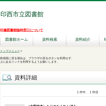
印西市立図書館
印旛図書館臨時窓口について
図書館ホーム
資料検索
資料紹介
トップメニュー
>
前画面に戻る場合は、ブラウザの戻るボタンを利用せず、
上にあるリンクを利用するようお願いします。
資料詳細
1 件中、 1 件目