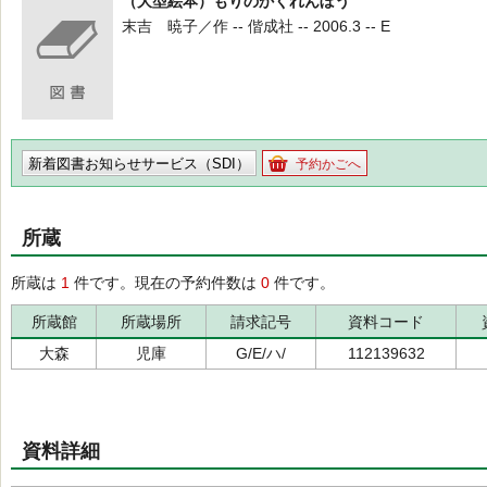
（大型絵本）もりのかくれんぼう
末吉 暁子／作 -- 偕成社 -- 2006.3 -- E
新着図書お知らせサービス（SDI）
予約かごへ
所蔵
所蔵は
1
件です。現在の予約件数は
0
件です。
所蔵館
所蔵場所
請求記号
資料コード
大森
児庫
G/E/ハ/
112139632
資料詳細