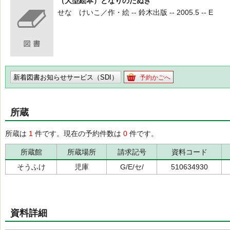
（大型絵本）となりのたぬき
せな けいこ／作・絵 -- 鈴木出版 -- 2005.5 -- E
新着図書お知らせサービス（SDI）
予約かごへ
所蔵
所蔵は
1
件です。現在の予約件数は
0
件です。
所蔵館
所蔵場所
請求記号
資料コード
そうふけ
児庫
G/E/セ/
510634930
資料詳細