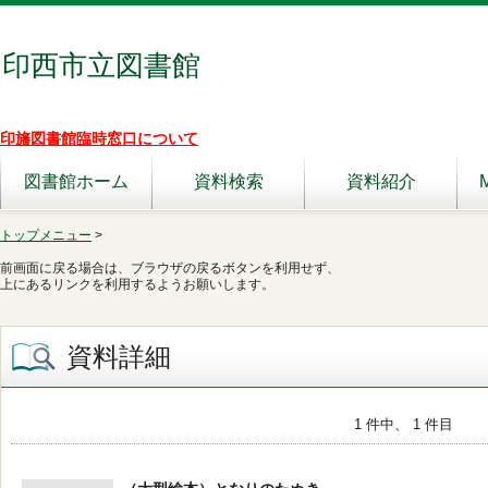
印西市立図書館
印旛図書館臨時窓口について
図書館ホーム
資料検索
資料紹介
トップメニュー
>
前画面に戻る場合は、ブラウザの戻るボタンを利用せず、
上にあるリンクを利用するようお願いします。
資料詳細
1 件中、 1 件目