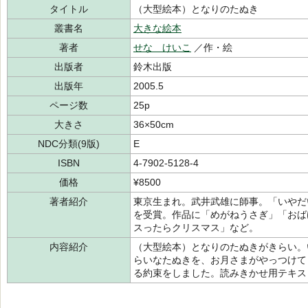
タイトル
（大型絵本）となりのたぬき
叢書名
大きな絵本
著者
せな けいこ
／作・絵
出版者
鈴木出版
出版年
2005.5
ページ数
25p
大きさ
36×50cm
NDC分類(9版)
E
ISBN
4-7902-5128-4
価格
¥8500
著者紹介
東京生まれ。武井武雄に師事。「いやだ
を受賞。作品に「めがねうさぎ」「おば
スったらクリスマス」など。
内容紹介
（大型絵本）となりのたぬきがきらい。
らいなたぬきを、お月さまがやっつけて
る約束をしました。読みきかせ用テキス