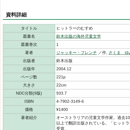
資料詳細
タイトル
ヒットラーのむすめ
叢書名
鈴木出版の海外児童文学
叢書巻次
1
著者
ジャッキー・フレンチ
／作,
さくま ゆ
出版者
鈴木出版
出版年
2004.12
ページ数
221p
大きさ
22cm
NDC分類(9版)
933.7
ISBN
4-7902-3149-6
価格
¥1400
著者紹介
オーストラリアの児童文学作家。過去10
以上で翻訳出版されている。「ヒットラ
受賞。