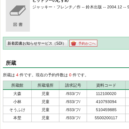
ヒットラーのむすめ
ジャッキー・フレンチ／作 -- 鈴木出版 -- 2004.12 -- 9
新着図書お知らせサービス（SDI）
予約かごへ
所蔵
所蔵は
4
件です。現在の予約件数は
0
件です。
所蔵館
所蔵場所
請求記号
資料コード
大森
児童
/933/フ/
112100020
小林
児童
/933/フ/
410793094
そうふけ
児童
/933/フ/
510459885
本埜
児童
/933/フ/
5500200117