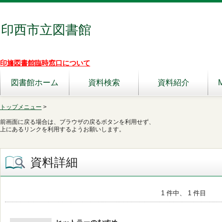
印西市立図書館
印旛図書館臨時窓口について
図書館ホーム
資料検索
資料紹介
トップメニュー
>
前画面に戻る場合は、ブラウザの戻るボタンを利用せず、
上にあるリンクを利用するようお願いします。
資料詳細
1 件中、 1 件目