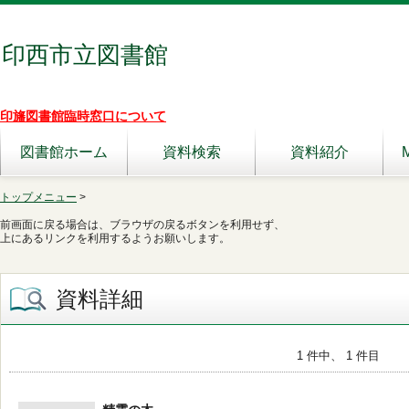
印西市立図書館
印旛図書館臨時窓口について
図書館ホーム
資料検索
資料紹介
トップメニュー
>
前画面に戻る場合は、ブラウザの戻るボタンを利用せず、
上にあるリンクを利用するようお願いします。
資料詳細
1 件中、 1 件目