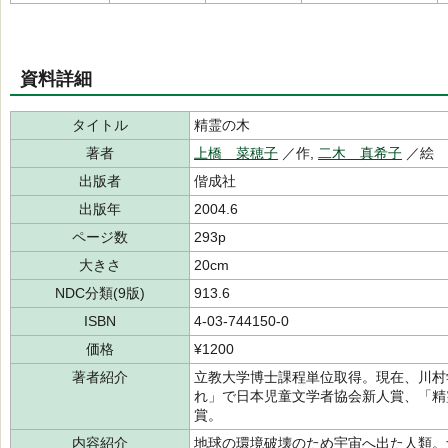
資料詳細
タイトル
精霊の木
著者
上橋 菜穂子
／作,
二木 真希子
／絵
出版者
偕成社
出版年
2004.6
ページ数
293p
大きさ
20cm
NDC分類(9版)
913.6
ISBN
4-03-744150-0
価格
¥1200
著者紹介
立教大学博士課程単位取得。現在、川村
れ」で日本児童文学者協会新人賞、「精
賞。
内容紹介
地球の環境破壊のため宇宙へ出た人類。