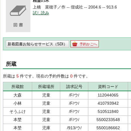
精霊の木
上橋 菜穂子／作 -- 偕成社 -- 2004.6 -- 913.6
試し読み
新着図書お知らせサービス（SDI）
予約かごへ
所蔵
所蔵は
5
件です。現在の予約件数は
0
件です。
所蔵館
所蔵場所
請求記号
資料コード
大森
児童
/F/ウ/
112044065
小林
児童
/F/ウ/
410793942
そうふけ
児童
/F/ウ/
510511840
本埜
児童
/F/ウ/
5500233548
本埜
児庫
/913/ウ/
5500186662