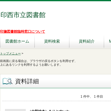
印西市立図書館
印旛図書館臨時窓口について
図書館ホーム
資料検索
資料紹介
トップメニュー
>
前画面に戻る場合は、ブラウザの戻るボタンを利用せず、
上にあるリンクを利用するようお願いします。
資料詳細
1 件中、 1 件目