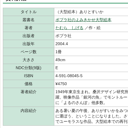
タイトル
（大型絵本）ありとすいか
叢書名
ポプラ社のよみきかせ大型絵本
著者
たむら しげる
／作・絵
出版者
ポプラ社
出版年
2004.4
ページ数
1冊
大きさ
49cm
NDC分類(9版)
E
ISBN
4-591-08045-5
価格
¥4750
著者紹介
1949年東京生まれ。桑沢デザイン研
躍。映像作品「銀河の魚」でモントルー
に「よるのさんぽ」他多数。
内容紹介
ある暑い夏の午後、ありがすいかをみつ
に運ぼう、ということになりました。さ
でユーモラスな作品。大型絵本での再刊