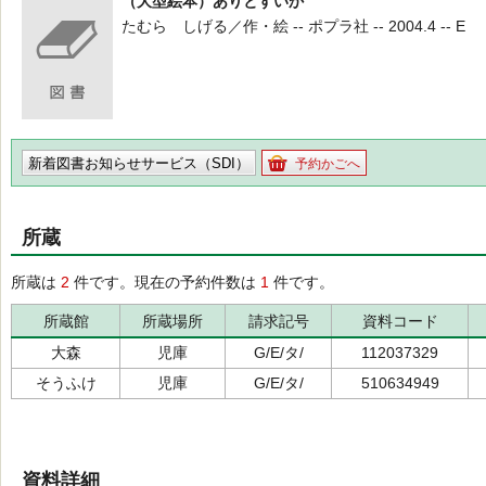
（大型絵本）ありとすいか
たむら しげる／作・絵 -- ポプラ社 -- 2004.4 -- E
新着図書お知らせサービス（SDI）
予約かごへ
所蔵
所蔵は
2
件です。現在の予約件数は
1
件です。
所蔵館
所蔵場所
請求記号
資料コード
大森
児庫
G/E/タ/
112037329
そうふけ
児庫
G/E/タ/
510634949
資料詳細