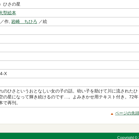
）ひさの星
大型絵本
／作,
岩崎 ちひろ
／絵
4-X
れのひさというおとなしい女の子の話。幼い子を助けて川に流されたひ
空の星になって輝き続けるのです…。よみきかせ用テキスト付き。72年
本で再刊。
ページの先
Copyright © 2