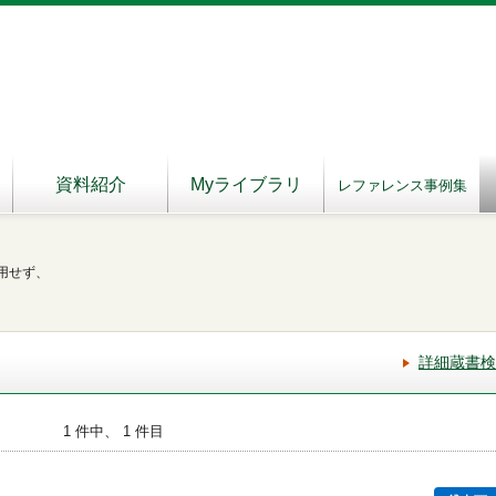
資料紹介
Myライブラリ
レファレンス事例集
用せず、
詳細蔵書検
1 件中、 1 件目