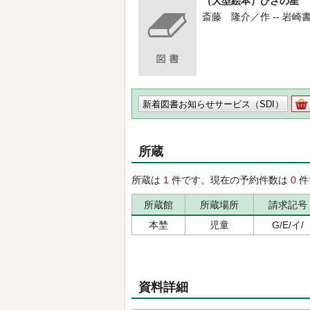
（大型絵本）ひさの星
斎藤 隆介／作 -- 岩崎書店 -
新着図書お知らせサービス（SDI）
所蔵
所蔵は
1
件です。現在の予約件数は
0
件
所蔵館
所蔵場所
請求記号
本埜
児童
G/E/イ/
資料詳細