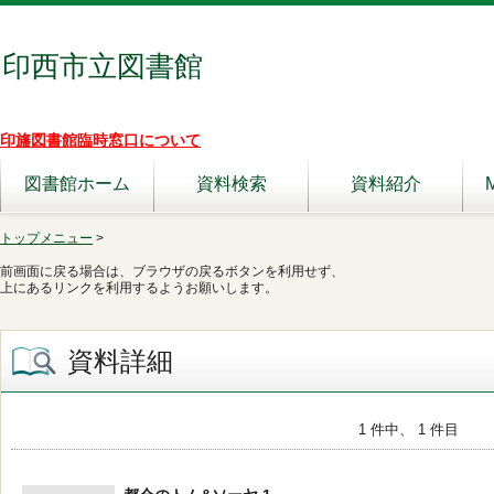
印西市立図書館
印旛図書館臨時窓口について
図書館ホーム
資料検索
資料紹介
トップメニュー
>
前画面に戻る場合は、ブラウザの戻るボタンを利用せず、
上にあるリンクを利用するようお願いします。
資料詳細
1 件中、 1 件目