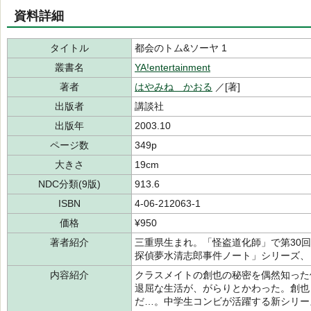
資料詳細
タイトル
都会のトム&ソーヤ 1
叢書名
YA!entertainment
著者
はやみね かおる
／[著]
出版者
講談社
出版年
2003.10
ページ数
349p
大きさ
19cm
NDC分類(9版)
913.6
ISBN
4-06-212063-1
価格
¥950
著者紹介
三重県生まれ。「怪盗道化師」で第30
探偵夢水清志郎事件ノート」シリーズ、
内容紹介
クラスメイトの創也の秘密を偶然知った
退屈な生活が、がらりとかわった。創也
だ…。中学生コンビが活躍する新シリー