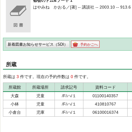
都会のトム&ソーヤ 1
はやみね かおる／[著] -- 講談社 -- 2003.10 -- 913.6
新着図書お知らせサービス（SDI）
予約かごへ
所蔵
所蔵は
3
件です。現在の予約件数は
0
件です。
所蔵館
所蔵場所
請求記号
資料コード
大森
児童
/F/ハ/１
01100140357
小林
児童
/F/ハ/１
410810767
小倉台
児庫
/F/ハ/１
06100016374