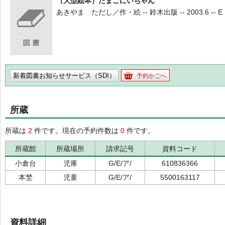
（大型絵本）たまごにいちゃん
あきやま ただし／作・絵 -- 鈴木出版 -- 2003.6 -- E
新着図書お知らせサービス（SDI）
予約かごへ
所蔵
所蔵は
2
件です。現在の予約件数は
0
件です。
所蔵館
所蔵場所
請求記号
資料コード
小倉台
児庫
G/E/ア/
610836366
本埜
児童
G/E/ア/
5500163117
資料詳細