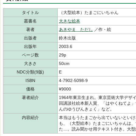
タイトル
（大型絵本）たまごにいちゃん
叢書名
大きな絵本
著者
あきやま ただし
／作・絵
出版者
鈴木出版
出版年
2003.6
ページ数
29p
大きさ
50cm
NDC分類(9版)
E
ISBN
4-7902-5098-9
価格
¥9000
著者紹介
1964年東京生まれ。東京芸術大学デザ
回講談社絵本新人賞、「はやくねてよ」
んのゆうびんきょく」など。
内容紹介
本当はもうたまごから出ていないといけ
も、（大型絵本）たまごにいちゃんは、
た…。読み聞かせ用テキスト付き。大型