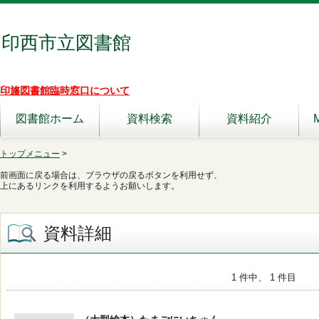
印西市立図書館
印旛図書館臨時窓口について
図書館ホーム
資料検索
資料紹介
トップメニュー
>
前画面に戻る場合は、ブラウザの戻るボタンを利用せず、
上にあるリンクを利用するようお願いします。
資料詳細
1 件中、 1 件目