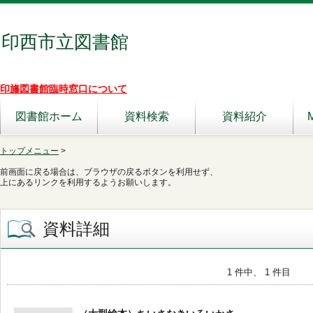
印西市立図書館
印旛図書館臨時窓口について
図書館ホーム
資料検索
資料紹介
トップメニュー
>
前画面に戻る場合は、ブラウザの戻るボタンを利用せず、
上にあるリンクを利用するようお願いします。
資料詳細
1 件中、 1 件目