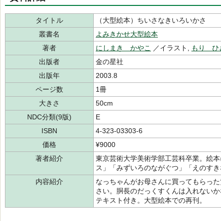
タイトル
（大型絵本）ちいさなきいろいかさ
叢書名
よみきかせ大型絵本
著者
にしまき かやこ
／イラスト,
もり ひ
出版者
金の星社
出版年
2003.8
ページ数
1冊
大きさ
50cm
NDC分類(9版)
E
ISBN
4-323-03303-6
価格
¥9000
著者紹介
東京芸術大学美術学部工芸科卒業。絵本
ス」「みずいろのながぐつ」「えのすき
内容紹介
なっちゃんがお母さんに買ってもらった
さい。胴長のだっくすくんは入れないか
テキスト付き。大型絵本での再刊。