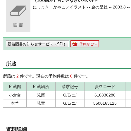
（大型絵本）ちいさなきいろいかさ
にしまき かやこ／イラスト -- 金の星社 -- 2003.8 -- 
新着図書お知らせサービス（SDI）
予約かごへ
所蔵
所蔵は
2
件です。現在の予約件数は
0
件です。
所蔵館
所蔵場所
請求記号
資料コード
小倉台
児庫
G/E/ニ/
610836286
本埜
児童
G/E/ニ/
5500163125
資料詳細