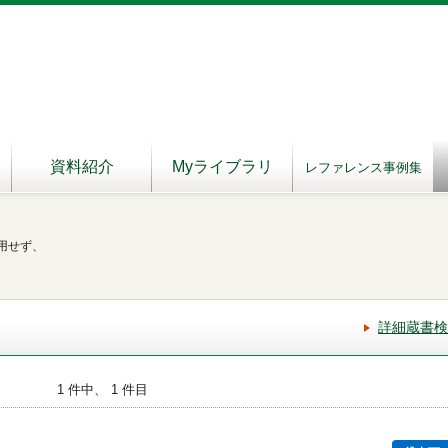
資料紹介
Myライブラリ
レファレンス事例集
用せず、
詳細蔵書検
1 件中、 1 件目