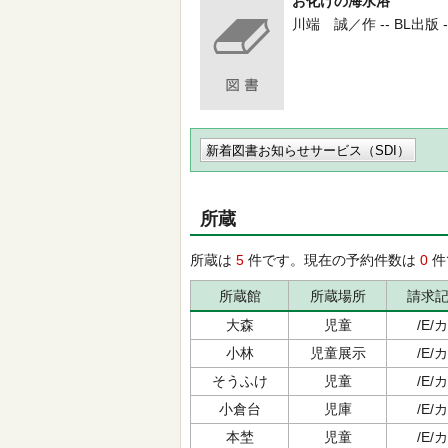
お化けの海水浴
川端 誠／作 -- BL出版 -- 2
新着図書お知らせサービス（SDI）
所蔵
所蔵は
5
件です。現在の予約件数は
0
件
所蔵館
所蔵場所
請求
大森
児童
/E/カ
小林
児童展示
/E/カ
そうふけ
児童
/E/カ
小倉台
児庫
/E/カ
本埜
児童
/E/カ