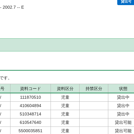
貸出可
002.7 -- E
です。
記号
資料コード
資料区分
持禁区分
状態
/
111870510
児童
貸出中
/
410604894
児童
貸出中
/
510348714
児童
貸出中
/
610547640
児童
貸出可能
/
5500035851
児童
貸出可能