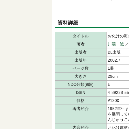
資料詳細
タイトル
お化けの海
著者
川端 誠
出版者
BL出版
出版年
2002.7
ページ数
1冊
大きさ
29cm
NDC分類(9版)
E
ISBN
4-89238-55
価格
¥1300
著者紹介
1952年
を展開して
んじゅうこ
内容紹介
お化け屋敷