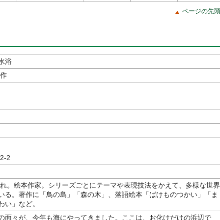
ページの先
水浴
／作
2-2
生まれ。絵本作家。シリーズごとにテーマや表現技法をかえて、多様な世界
いる。著作に「鳥の島」「森の木」、落語絵本「ばけものつかい」「ま
わい」など。
の面々が、今年も海にやってきました。ここは、お化けだけの浜辺で