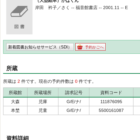
（大型絵本）かばくん
岸田 衿子／さく -- 福音館書店 -- 2001.11 -- E
新着図書お知らせサービス（SDI）
予約かごへ
所蔵
所蔵は
2
件です。現在の予約件数は
0
件です。
所蔵館
所蔵場所
請求記号
資料コード
大森
児庫
G/E/ナ/
111876095
本埜
児童
G/E/ナ/
5500161087
資料詳細