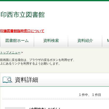
印西市立図書館
印旛図書館臨時窓口について
図書館ホーム
資料検索
資料紹介
トップメニュー
>
前画面に戻る場合は、ブラウザの戻るボタンを利用せず、
上にあるリンクを利用するようお願いします。
資料詳細
1 件中、 1 件目