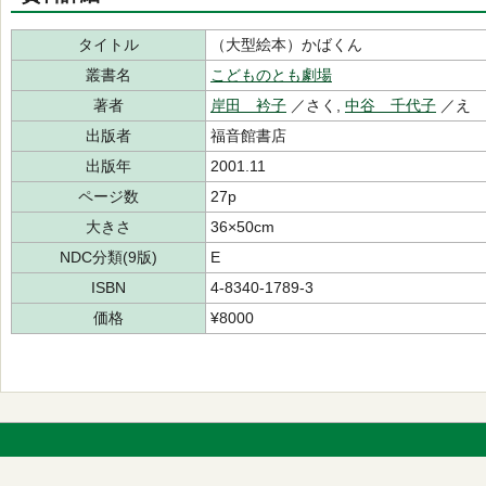
タイトル
（大型絵本）かばくん
叢書名
こどものとも劇場
著者
岸田 衿子
／さく,
中谷 千代子
／え
出版者
福音館書店
出版年
2001.11
ページ数
27p
大きさ
36×50cm
NDC分類(9版)
E
ISBN
4-8340-1789-3
価格
¥8000