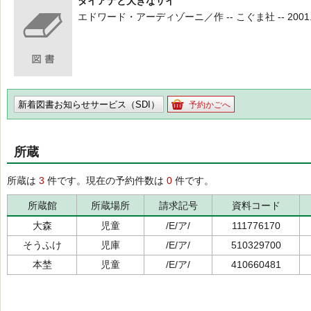
ダイアナと大きなサイ
エドワード・アーディゾーニ／作 -- こぐま社 -- 2001.10
新着図書お知らせサービス（SDI）
予約かごへ
所蔵
所蔵は
3
件です。現在の予約件数は
0
件です。
所蔵館
所蔵場所
請求記号
資料コード
大森
児童
/E/ア/
111776170
そうふけ
児庫
/E/ア/
510329700
本埜
児童
/E/ア/
410660481