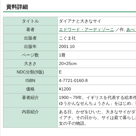
資料詳細
タイトル
ダイアナと大きなサイ
著者
エドワード・アーディゾーニ
／作,
あべ
出版者
こぐま社
出版年
2001.10
ページ数
1冊
大きさ
20×25cm
NDC分類(9版)
E
ISBN
4-7721-0160-8
価格
¥1200
著者紹介
1900～79年。イギリスを代表する絵
ゆうかんなせんちょうさん」をはじめ、
内容紹介
ある日、かぜをひいた、大きなサイがダ
イアナ。その日から、サイは庭で暮らし
女の子の物語。