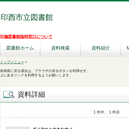
印西市立図書館
印旛図書館臨時窓口について
図書館ホーム
資料検索
資料紹介
トップメニュー
>
前画面に戻る場合は、ブラウザの戻るボタンを利用せず、
上にあるリンクを利用するようお願いします。
資料詳細
1 件中、 1 件目