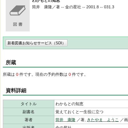
わかもとの知恵
筒井 康隆／著 -- 金の星社 -- 2001.8 -- 031.3
新着図書お知らせサービス（SDI）
所蔵
所蔵は
0
件です。現在の予約件数は
0
件です。
資料詳細
タイトル
わかもとの知恵
副書名
覚えておくと一生役に立つ
著者
筒井 康隆
／著,
きたやま ようこ
／
出版者
金の星社