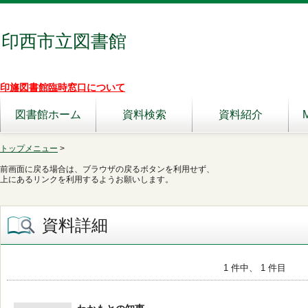
印西市立図書館
印旛図書館臨時窓口について
図書館ホーム
資料検索
資料紹介
トップメニュー
>
前画面に戻る場合は、ブラウザの戻るボタンを利用せず、
上にあるリンクを利用するようお願いします。
資料詳細
1 件中、 1 件目