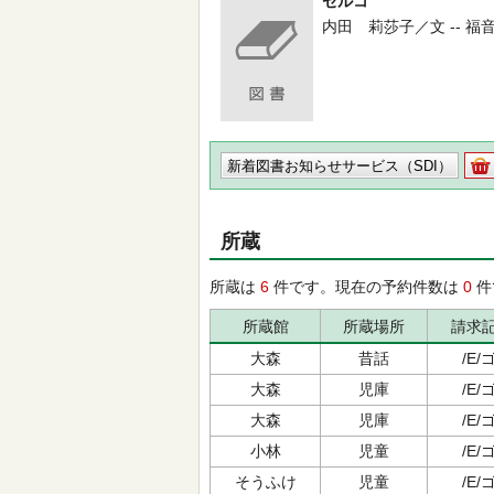
セルコ
内田 莉莎子／文 -- 福音館書店
新着図書お知らせサービス（SDI）
所蔵
所蔵は
6
件です。現在の予約件数は
0
件
所蔵館
所蔵場所
請求
大森
昔話
/E/ゴ
大森
児庫
/E/ゴ
大森
児庫
/E/ゴ
小林
児童
/E/ゴ
そうふけ
児童
/E/ゴ