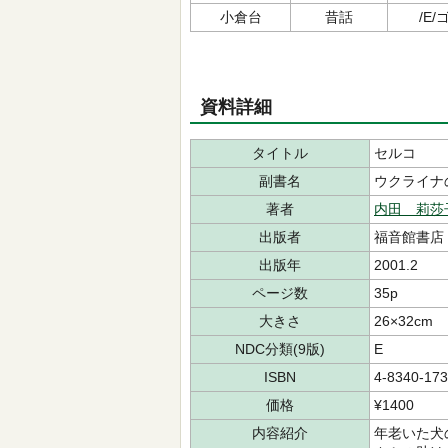
小倉台
昔話
/E/ゴ
資料詳細
タイトル
セルコ
副書名
ウクライナ
著者
内田 莉莎
出版者
福音館書店
出版年
2001.2
ページ数
35p
大きさ
26×32cm
NDC分類(9版)
E
ISBN
4-8340-173
価格
¥1400
内容紹介
年老いた犬