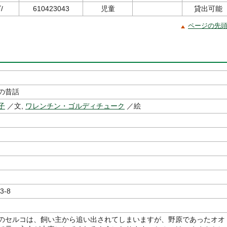
/
610423043
児童
貸出可能
ページの先
の昔話
子
／文,
ワレンチン・ゴルディチューク
／絵
3-8
のセルコは、飼い主から追い出されてしまいますが、野原であったオオ