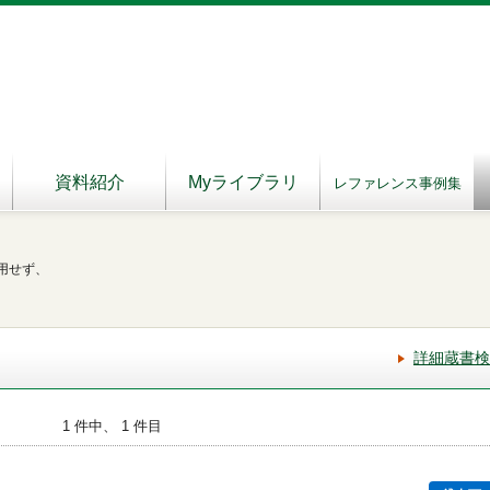
資料紹介
Myライブラリ
レファレンス事例集
用せず、
詳細蔵書検
1 件中、 1 件目