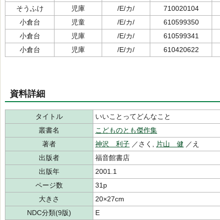
そうふけ
児庫
/E/カ/
710020104
小倉台
児童
/E/カ/
610599350
小倉台
児庫
/E/カ/
610599341
小倉台
児庫
/E/カ/
610420622
資料詳細
タイトル
いいことってどんなこと
叢書名
こどものとも傑作集
著者
神沢 利子
／さく,
片山 健
／え
出版者
福音館書店
出版年
2001.1
ページ数
31p
大きさ
20×27cm
NDC分類(9版)
E