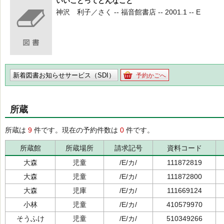
いいことってどんなこと
神沢 利子／さく -- 福音館書店 -- 2001.1 -- E
新着図書お知らせサービス（SDI）
予約かごへ
所蔵
所蔵は
9
件です。現在の予約件数は
0
件です。
所蔵館
所蔵場所
請求記号
資料コード
大森
児童
/E/カ/
111872819
大森
児童
/E/カ/
111872800
大森
児庫
/E/カ/
111669124
小林
児童
/E/カ/
410579970
そうふけ
児童
/E/カ/
510349266