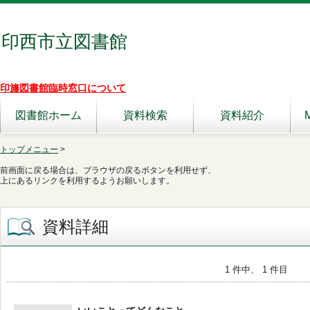
印西市立図書館
印旛図書館臨時窓口について
図書館ホーム
資料検索
資料紹介
トップメニュー
>
前画面に戻る場合は、ブラウザの戻るボタンを利用せず、
上にあるリンクを利用するようお願いします。
資料詳細
1 件中、 1 件目