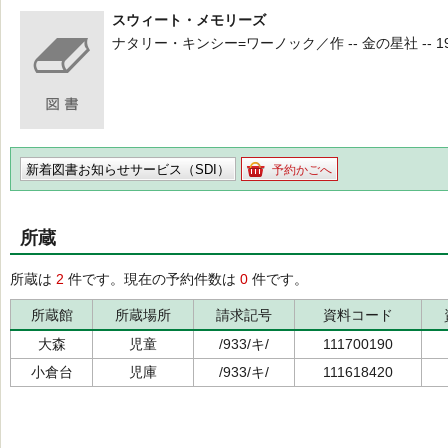
スウィート・メモリーズ
ナタリー・キンシー=ワーノック／作 -- 金の星社 -- 1999.1
新着図書お知らせサービス（SDI）
予約かごへ
所蔵
所蔵は
2
件です。現在の予約件数は
0
件です。
所蔵館
所蔵場所
請求記号
資料コード
大森
児童
/933/キ/
111700190
小倉台
児庫
/933/キ/
111618420