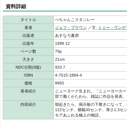
資料詳細
タイトル
ぺちゃんこスタンレー
著者
ジェフ・ブラウン
／文,
トミー・ウンゲ
出版者
あすなろ書房
出版年
1998.12
ページ数
79p
大きさ
21cm
NDC分類(9版)
933.7
ISBN
4-7515-1884-4
価格
¥950
著者紹介
ニューヨーク生まれ。「ニューヨーカー
部で働くかたわら、雑誌に作品を発表。
内容紹介
朝起きたら、掲示板の下敷きになって、
122センチ、横幅30センチ、厚さ1.
モアあふれる極上の物語。