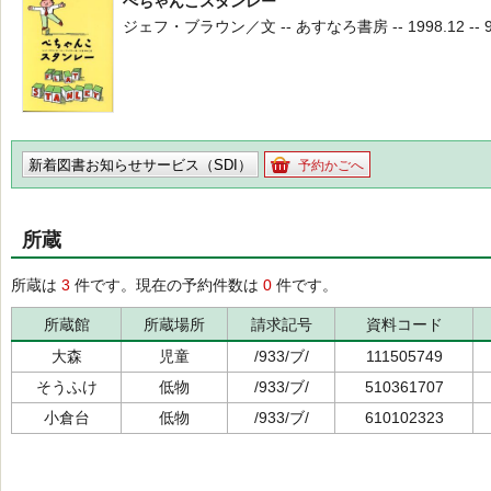
ぺちゃんこスタンレー
ジェフ・ブラウン／文 -- あすなろ書房 -- 1998.12 -- 9
新着図書お知らせサービス（SDI）
予約かごへ
所蔵
所蔵は
3
件です。現在の予約件数は
0
件です。
所蔵館
所蔵場所
請求記号
資料コード
大森
児童
/933/ブ/
111505749
そうふけ
低物
/933/ブ/
510361707
小倉台
低物
/933/ブ/
610102323