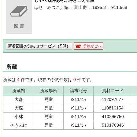
しゃべる詩あそぶ詩きこえる詩
はせ みつこ／編 -- 富山房 -- 1995.3 -- 911.568
新着図書お知らせサービス（SDI）
予約かごへ
所蔵
所蔵は
4
件です。現在の予約件数は
0
件です。
所蔵館
所蔵場所
請求記号
資料コード
大森
児童
/911/シ/
112097677
大森
児童
/911/シ/
110816154
小林
児童
/911/シ/
410296750
そうふけ
児童
/911/シ/
510178946