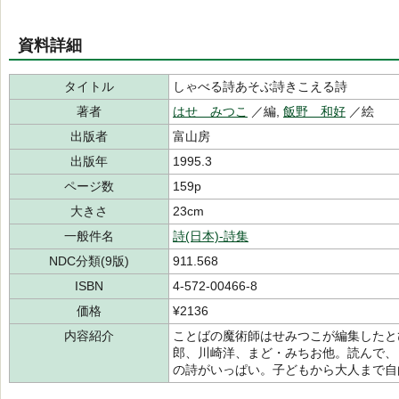
資料詳細
タイトル
しゃべる詩あそぶ詩きこえる詩
著者
はせ みつこ
／編,
飯野 和好
／絵
出版者
富山房
出版年
1995.3
ページ数
159p
大きさ
23cm
一般件名
詩(日本)-詩集
NDC分類(9版)
911.568
ISBN
4-572-00466-8
価格
¥2136
内容紹介
ことばの魔術師はせみつこが編集したと
郎、川崎洋、まど・みちお他。読んで、
の詩がいっぱい。子どもから大人まで自