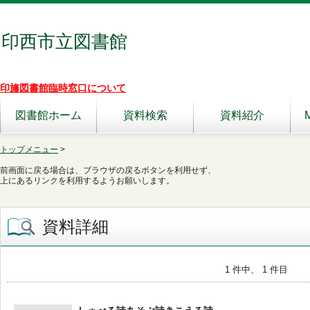
印西市立図書館
印旛図書館臨時窓口について
図書館ホーム
資料検索
資料紹介
トップメニュー
>
前画面に戻る場合は、ブラウザの戻るボタンを利用せず、
上にあるリンクを利用するようお願いします。
資料詳細
1 件中、 1 件目