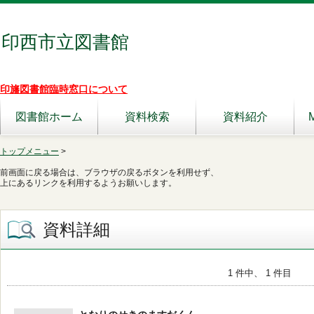
印西市立図書館
印旛図書館臨時窓口について
図書館ホーム
資料検索
資料紹介
トップメニュー
>
前画面に戻る場合は、ブラウザの戻るボタンを利用せず、
上にあるリンクを利用するようお願いします。
資料詳細
1 件中、 1 件目