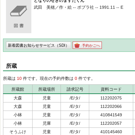
となりのせきのますだくん
武田 美穂／作・絵 -- ポプラ社 -- 1991.11 -- E
新着図書お知らせサービス（SDI）
予約かごへ
所蔵
所蔵は
10
件です。現在の予約件数は
0
件です。
所蔵館
所蔵場所
請求記号
資料コード
大森
児童
/E/タ/
112202075
大森
児童
/E/タ/
112202066
小林
児童
/E/タ/
410841549
小林
児庫
/E/タ/
112202057
そうふけ
児童
/E/タ/
410145460