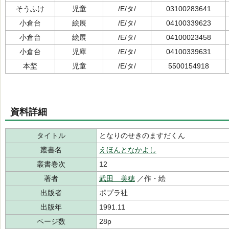
そうふけ
児童
/E/タ/
03100283641
小倉台
絵展
/E/タ/
04100339623
小倉台
絵展
/E/タ/
04100023458
小倉台
児庫
/E/タ/
04100339631
本埜
児童
/E/タ/
5500154918
資料詳細
タイトル
となりのせきのますだくん
叢書名
えほんとなかよし
叢書巻次
12
著者
武田 美穂
／作・絵
出版者
ポプラ社
出版年
1991.11
ページ数
28p