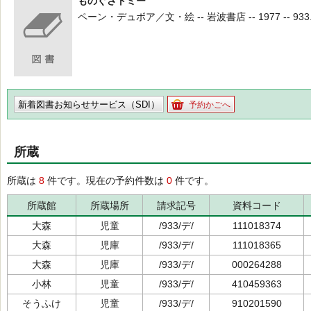
ものぐさトミー
ペーン・デュボア／文・絵 -- 岩波書店 -- 1977 -- 933
新着図書お知らせサービス（SDI）
予約かごへ
所蔵
所蔵は
8
件です。現在の予約件数は
0
件です。
所蔵館
所蔵場所
請求記号
資料コード
大森
児童
/933/デ/
111018374
大森
児庫
/933/デ/
111018365
大森
児庫
/933/デ/
000264288
小林
児童
/933/デ/
410459363
そうふけ
児童
/933/デ/
910201590