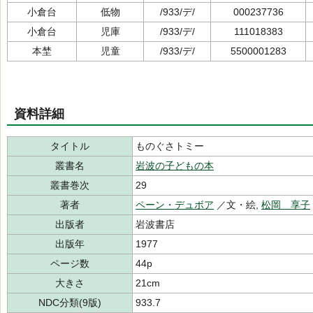
小倉台
低物
/933/デ/
000237736
小倉台
児庫
/933/デ/
111018383
本埜
児童
/933/デ/
5500001283
資料詳細
タイトル
ものぐさトミー
叢書名
岩波の子どもの本
叢書巻次
29
著者
ペーン・デュボア
／文・絵,
松岡 享子
出版者
岩波書店
出版年
1977
ページ数
44p
大きさ
21cm
NDC分類(9版)
933.7