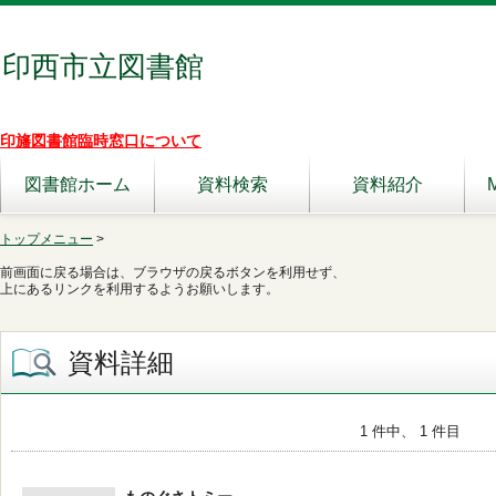
印西市立図書館
印旛図書館臨時窓口について
図書館ホーム
資料検索
資料紹介
トップメニュー
>
前画面に戻る場合は、ブラウザの戻るボタンを利用せず、
上にあるリンクを利用するようお願いします。
資料詳細
1 件中、 1 件目