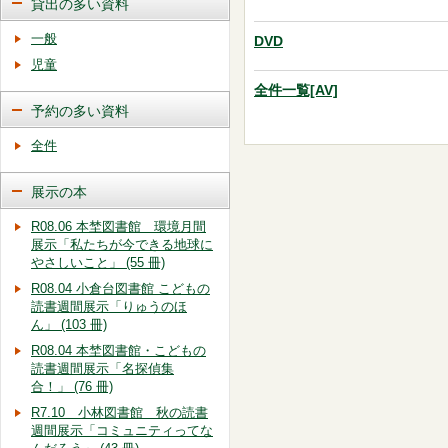
貸出の多い資料
一般
DVD
児童
全件一覧[AV]
予約の多い資料
全件
展示の本
R08.06 本埜図書館 環境月間
展示「私たちが今できる地球に
やさしいこと」 (55 冊)
R08.04 小倉台図書館 こどもの
読書週間展示「りゅうのほ
ん」 (103 冊)
R08.04 本埜図書館・こどもの
読書週間展示「名探偵集
合！」 (76 冊)
R7.10 小林図書館 秋の読書
週間展示「コミュニティってな