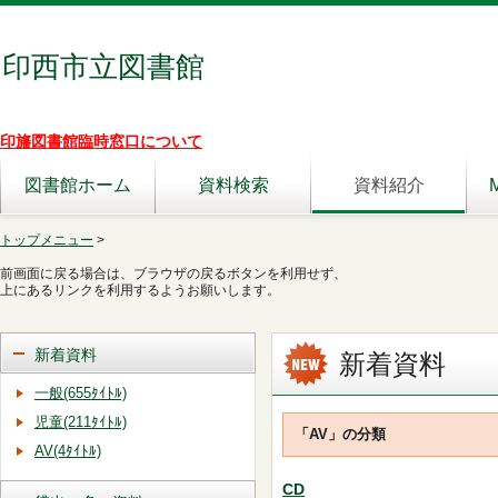
印西市立図書館
印旛図書館臨時窓口について
図書館ホーム
資料検索
資料紹介
トップメニュー
>
前画面に戻る場合は、ブラウザの戻るボタンを利用せず、
上にあるリンクを利用するようお願いします。
新着資料
新着資料
一般(655ﾀｲﾄﾙ)
児童(211ﾀｲﾄﾙ)
「AV」の分類
AV(4ﾀｲﾄﾙ)
CD