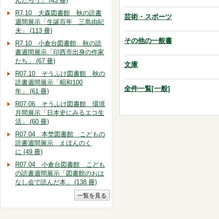
んだろう」 (43 冊)
R7.10 大森図書館 秋の読書
芸術・スポーツ
週間展示「生誕百年 三島由紀
夫」 (113 冊)
その他の一般書
R7.10 小倉台図書館 秋の読
書週間展示「印西市出身の作家
たち」 (67 冊)
文庫
R07.10 そうふけ図書館 秋の
読書週間展示「昭和100
全件一覧[一般]
年」 (61 冊)
R07.06 そうふけ図書館 環境
月間展示「日本史にみるエコ生
活」 (60 冊)
R07.04 本埜図書館 こどもの
読書週間展示 えほんのく
に (49 冊)
R07.04 小倉台図書館 こども
の読書週間展示「図書館のおは
なし会で読んだ本」 (138 冊)