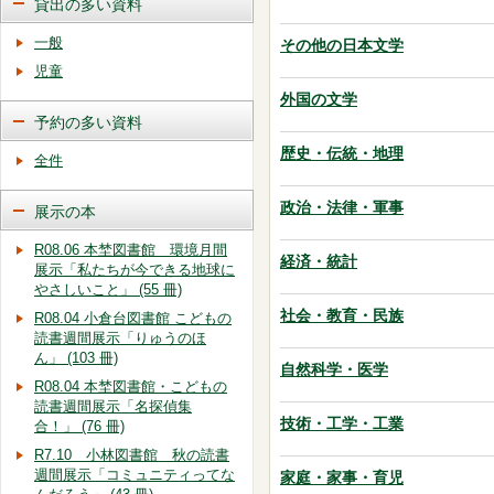
貸出の多い資料
一般
その他の日本文学
児童
外国の文学
予約の多い資料
歴史・伝統・地理
全件
政治・法律・軍事
展示の本
R08.06 本埜図書館 環境月間
経済・統計
展示「私たちが今できる地球に
やさしいこと」 (55 冊)
社会・教育・民族
R08.04 小倉台図書館 こどもの
読書週間展示「りゅうのほ
ん」 (103 冊)
自然科学・医学
R08.04 本埜図書館・こどもの
読書週間展示「名探偵集
技術・工学・工業
合！」 (76 冊)
R7.10 小林図書館 秋の読書
週間展示「コミュニティってな
家庭・家事・育児